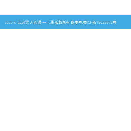
2026 © 云识慧
人脸通-一卡通 版权所有 备案号:
蜀ICP备18029972号