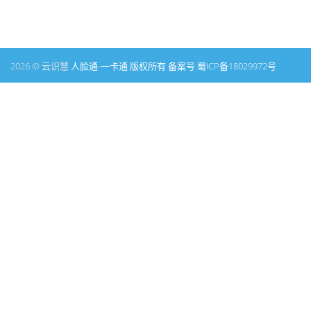
2026 © 云识慧
人脸通-一卡通 版权所有 备案号:
蜀ICP备18029972号