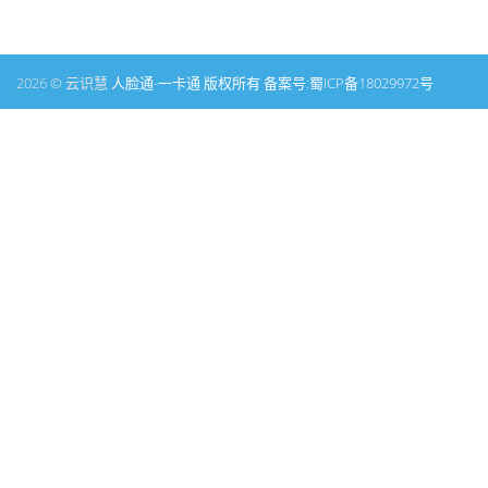
2026 © 云识慧
人脸通-一卡通 版权所有 备案号:
蜀ICP备18029972号